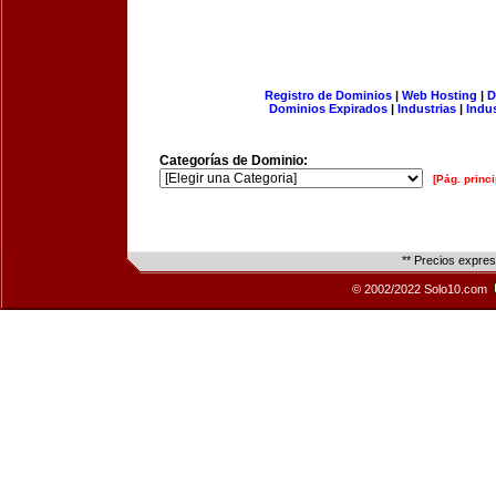
Registro de Dominios
|
Web Hosting
|
D
Dominios Expirados
|
Industrias
|
Indu
Categorías de Dominio:
[Pág. princi
** Precios expre
© 2002/2022 Solo10.com