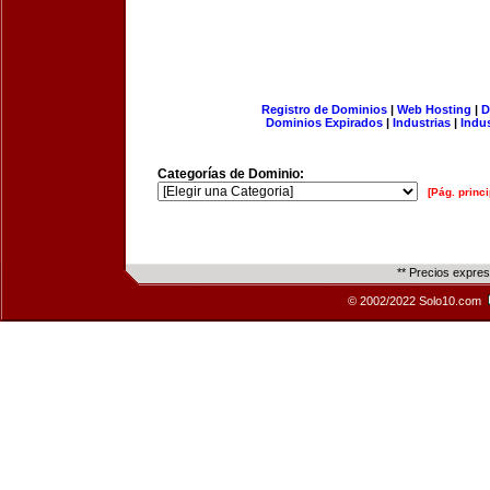
Registro de Dominios
|
Web Hosting
|
D
Dominios Expirados
|
Industrias
|
Indu
Categorías de Dominio:
[Pág. princi
** Precios expre
© 2002/2022 Solo10.com