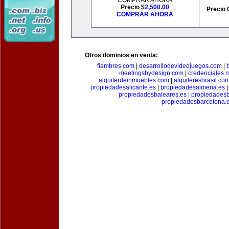
COMPRAR AHORA
Precio $
2,500.00
Precio 
COMPRAR AHORA
Otros dominios en venta:
fiambres.com
|
desarrollodevideojuegos.com
|
meetingsbydesign.com
|
credenciales.n
alquilerdeinmuebles.com
|
alquileresbrasil.co
propiedadesalicante.es
|
propiedadesalmeria.es
propiedadesbaleares.es
|
propiedadesb
propiedadesbarcelona.