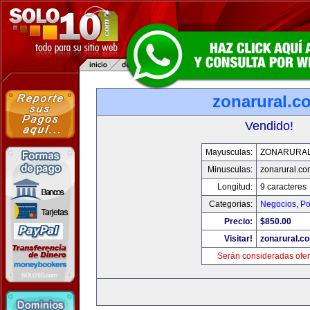
zonarural.c
Vendido!
Mayusculas:
ZONARURA
Minusculas:
zonarural.co
Longitud:
9 caracteres
Categorias:
Negocios
,
Po
Precio:
$850.00
Visitar!
zonarural.c
Serán consideradas ofer