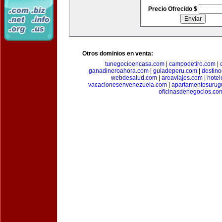
Precio Ofrecido $
Otros dominios en venta:
tunegocioencasa.com
|
campodetiro.com
|
ganadineroahora.com
|
guiadeperu.com
|
destin
webdesalud.com
|
areaviajes.com
|
hote
vacacionesenvenezuela.com
|
apartamentosurug
oficinasdenegocios.co