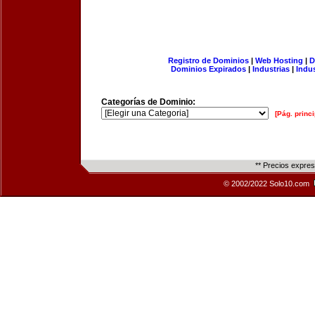
Registro de Dominios
|
Web Hosting
|
D
Dominios Expirados
|
Industrias
|
Indu
Categorías de Dominio:
[Pág. princi
** Precios expre
© 2002/2022 Solo10.com