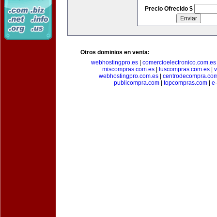
Precio Ofrecido $
Otros dominios en venta:
webhostingpro.es
|
comercioelectronico.com.es
miscompras.com.es
|
tuscompras.com.es
|
v
webhostingpro.com.es
|
centrodecompra.co
publicompra.com
|
topcompras.com
|
e