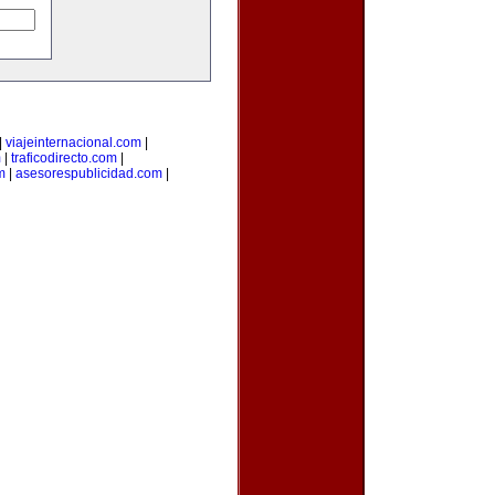
|
viajeinternacional.com
|
m
|
traficodirecto.com
|
m
|
asesorespublicidad.com
|