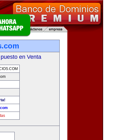
s.com
 puesto en Venta
CIOS.COM
com
ta!
.com
tas