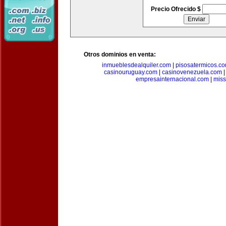
Precio Ofrecido $
Otros dominios en venta:
inmueblesdealquiler.com
|
pisosatermicos.c
casinouruguay.com
|
casinovenezuela.com
empresainternacional.com
|
miss