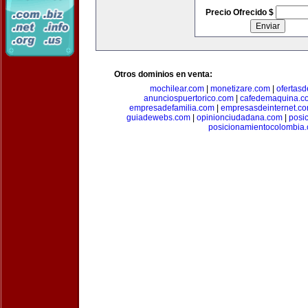
Precio Ofrecido $
Otros dominios en venta:
mochilear.com
|
monetizare.com
|
ofertas
anunciospuertorico.com
|
cafedemaquina.c
empresadefamilia.com
|
empresasdeinternet.c
guiadewebs.com
|
opinionciudadana.com
|
posi
posicionamientocolombia