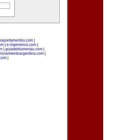
deapartamentos.com
|
om
|
e-ingenieros.com
|
om
|
guiadeblumenau.com
|
cionamientoargentina.com
|
.com
|