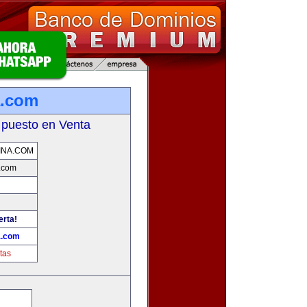
a.com
 puesto en Venta
INA.COM
.com
erta!
a.com
tas