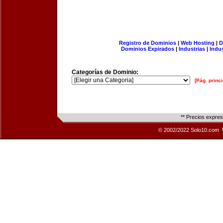
Registro de Dominios
|
Web Hosting
|
D
Dominios Expirados
|
Industrias
|
Indu
Categorías de Dominio:
[Pág. princi
** Precios expre
© 2002/2022 Solo10.com