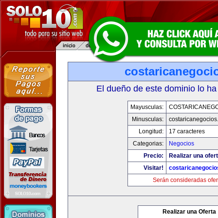
costaricanegoci
El dueño de este dominio lo ha
Mayusculas:
COSTARICANEG
Minusculas:
costaricanegocios
Longitud:
17 caracteres
Categorias:
Negocios
Precio:
Realizar una ofert
Visitar!
costaricanegoci
Serán consideradas ofer
Realizar una Oferta