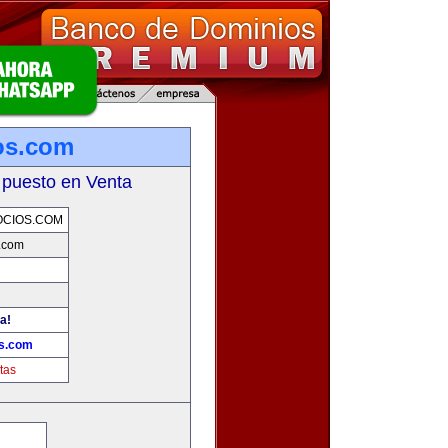
os.com
 puesto en Venta
OCIOS.COM
.com
a!
os.com
tas