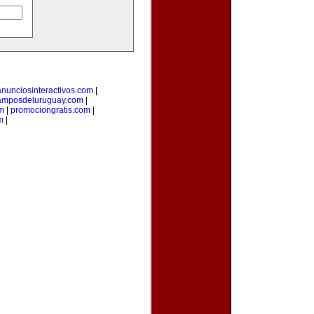
anunciosinteractivos.com
|
amposdeluruguay.com
|
m
|
promociongratis.com
|
m
|