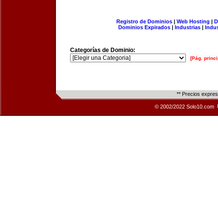
Registro de Dominios
|
Web Hosting
|
D
Dominios Expirados
|
Industrias
|
Indu
Categorías de Dominio:
[Pág. princi
** Precios expre
© 2002/2022 Solo10.com