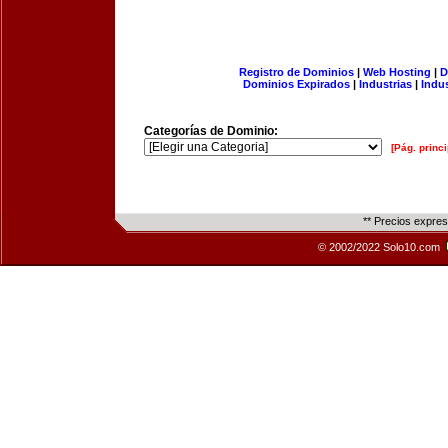
Registro de Dominios
|
Web Hosting
|
D
Dominios Expirados
|
Industrias
|
Indu
Categorías de Dominio:
[Pág. princi
** Precios expre
© 2002/2022 Solo10.com