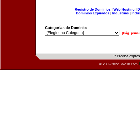
Registro de Dominios
|
Web Hosting
|
D
Dominios Expirados
|
Industrias
|
Indu
Categorías de Dominio:
[Pág. princi
** Precios expre
© 2002/2022 Solo10.com