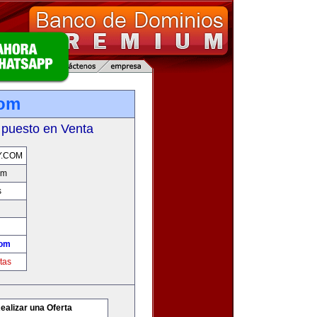
com
 puesto en Venta
Y.COM
om
s
com
tas
ealizar una Oferta