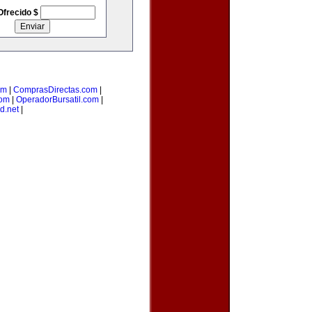
Ofrecido $
om
|
ComprasDirectas.com
|
com
|
OperadorBursatil.com
|
d.net
|