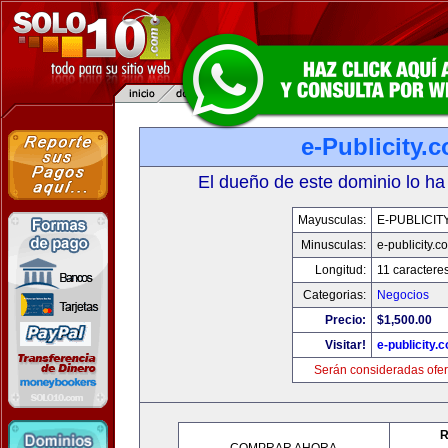
e-Publicity.
El dueño de este dominio lo ha
Mayusculas:
E-PUBLICIT
Minusculas:
e-publicity.c
Longitud:
11 caractere
Categorias:
Negocios
Precio:
$1,500.00
Visitar!
e-publicity.
Serán consideradas ofer
R