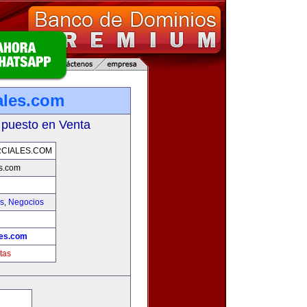
ales.com
 puesto en Venta
CIALES.COM
s.com
as
,
Negocios
les.com
tas