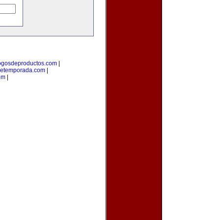
ogosdeproductos.com
|
detemporada.com
|
om
|