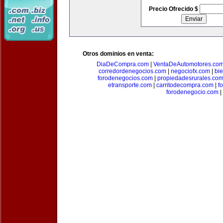
Precio Ofrecido $
Otros dominios en venta:
DiaDeCompra.com
|
VentaDeAutomotores.co
corredordenegocios.com
|
negociofx.com
|
bi
forodenegocios.com
|
propiedadesrurales.co
etransporte.com
|
carritodecompra.com
|
f
forodenegocio.com
|