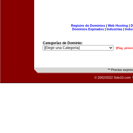
Registro de Dominios
|
Web Hosting
|
D
Dominios Expirados
|
Industrias
|
Indu
Categorías de Dominio:
[Pág. princi
** Precios expre
© 2002/2022 Solo10.com