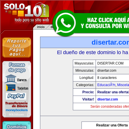
disertar.c
El dueño de este dominio lo ha
Mayusculas:
DISERTAR.COM
Minusculas:
disertar.com
Longitud:
8 caracteres
Categorias:
EducaciÃ³n
,
Miscela
Precio:
Realizar una oferta
Visitar!
disertar.com
Serán consideradas ofer
Realizar una Oferta