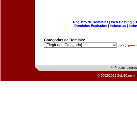
Registro de Dominios
|
Web Hosting
|
D
Dominios Expirados
|
Industrias
|
Indu
Categorías de Dominio:
[Pág. princi
** Precios expre
© 2002/2022 Solo10.com