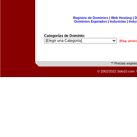
Registro de Dominios
|
Web Hosting
|
D
Dominios Expirados
|
Industrias
|
Indu
Categorías de Dominio:
[Pág. princi
** Precios expre
© 2002/2022 Solo10.com