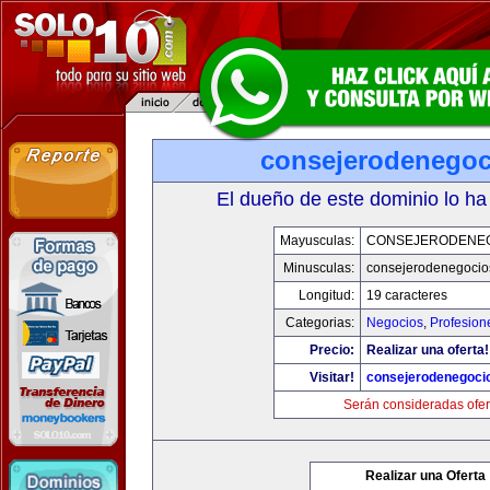
consejerodenego
El dueño de este dominio lo ha
Mayusculas:
CONSEJERODENE
Minusculas:
consejerodenegocio
Longitud:
19 caracteres
Categorias:
Negocios
,
Profesion
Precio:
Realizar una oferta!
Visitar!
consejerodenegoci
Serán consideradas ofer
Realizar una Oferta