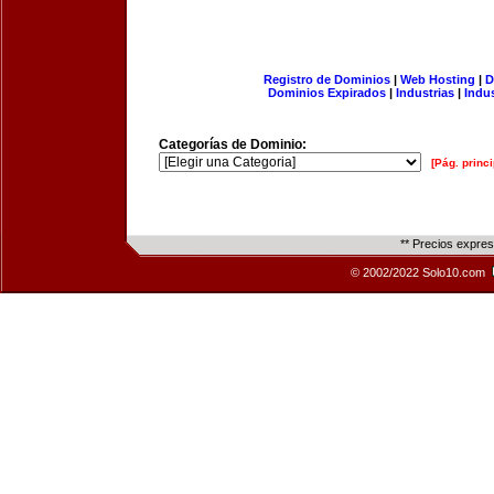
Registro de Dominios
|
Web Hosting
|
D
Dominios Expirados
|
Industrias
|
Indu
Categorías de Dominio:
[Pág. princi
** Precios expre
© 2002/2022 Solo10.com