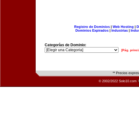
Registro de Dominios
|
Web Hosting
|
D
Dominios Expirados
|
Industrias
|
Indu
Categorías de Dominio:
[Pág. princi
** Precios expre
© 2002/2022 Solo10.com