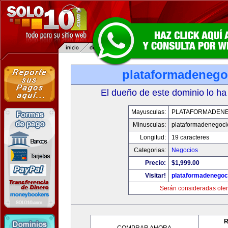
plataformadenego
El dueño de este dominio lo ha
Mayusculas:
PLATAFORMADEN
Minusculas:
plataformadenegoc
Longitud:
19 caracteres
Categorias:
Negocios
Precio:
$1,999.00
Visitar!
plataformadenegoc
Serán consideradas ofer
R