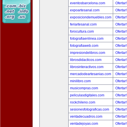
eventosbarcelona.com
Ofertar
expoartesanal.com
Ofertar
exposiciondemuebles.com
Ofertar
feriartesanal.com
Ofertar
forocultura.com
Ofertar
fotografiaenlinea.com
Ofertar
fotografiaweb.com
Ofertar
impresiondelibros.com
Ofertar
librosdidacticos.com
Ofertar
librosinteractivos.com
Ofertar
mercadodeartesanias.com
Ofertar
minilibro.com
Ofertar
musicompras.com
Ofertar
peliculasdigitales.com
Ofertar
rockchileno.com
Ofertar
sesionesfotograficas.com
Ofertar
ventadecuadros.com
Ofertar
ventadejoyas.com
Ofertar