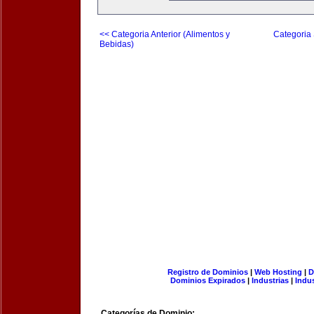
<< Categoria Anterior (Alimentos y
Categoria 
Bebidas)
Registro de Dominios
|
Web Hosting
|
D
Dominios Expirados
|
Industrias
|
Indu
Categorías de Dominio: